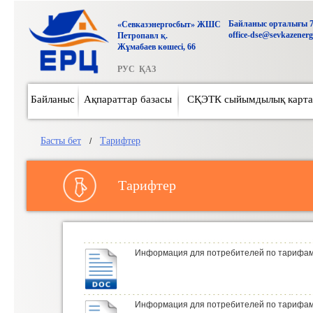
Байланыс орталығы 7 
«Севказэнергосбыт» ЖШС
office-dse@sevkazenerg
Петропавл қ.
Жұмабаев көшесі, 66
РУС
ҚАЗ
Байланыс
Ақпараттар базасы
СҚЭТК сыйымдылық карт
Басты бет
Тарифтер
/
Тарифтер
Информация для потребителей по тарифам з
Информация для потребителей по тарифам н