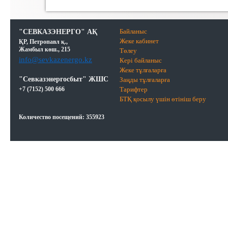
"СЕВКАЗЭНЕРГО" АҚ
Байланыс
Жеке кабинет
ҚР, Петропавл қ.,
Жамбыл көш., 215
Төлеу
info@sevkazenergo.kz
Кері байланыс
Жеке тұлғаларға
"Севказэнергосбыт" ЖШС
Заңды тұлғаларға
+7 (7152) 500 666
Тарифтер
БТҚ қосылу үшін өтініш беру
Количество посещений:
355923