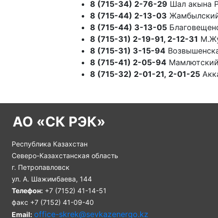
8 (715-34) 2-76-29
Шал акына 
8 (715-44) 2-13-03
Жамбылский
8 (715-44) 3-13-05
Благовещен
8 (715-31) 2-19-91, 2-12-31
М.Жу
8 (715-31) 3-15-94
Возвышенск
8 (715-41) 2-05-94
Мамлютский
8 (715-32) 2-01-21, 2-01-25
Акк
АО «СК РЭК»
Республика Казахстан
Северо-Казахстанская область
г. Петропавловск
ул. А. Шажимбаева, 144
Телефон:
+7 (7152) 41-14-51
факс +7 (7152) 41-09-40
office-skrek@sevkazenergo.kz
Email: